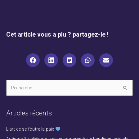
Cet article vous a plu ? partagez-le !
R
e
c
Articles récents
h
e
L’art de se foutre la paix
r