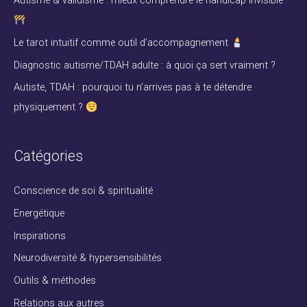
Autisme & validisme : mieux comprendre le handicap invisible
c
h
Le tarot intuitif comme outil d’accompagnement
e
Diagnostic autisme/TDAH adulte : à quoi ça sert vraiment ?
r
Autiste, TDAH : pourquoi tu n’arrives pas à te détendre
physiquement ?
:
Catégories
Conscience de soi & spiritualité
Energétique
Inspirations
Neurodiversité & hypersensibilités
Outils & méthodes
Relations aux autres