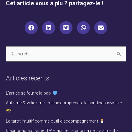
Cet article vous a plu ? partagez-le !
R
e
c
Articles récents
h
e
L’art de se foutre la paix
r
Autisme & validisme : mieux comprendre le handicap invisible
c
h
Le tarot intuitif comme outil d’accompagnement
e
Diagnostic autisme/TDAH adulte : à quoi ça sert vraiment ?