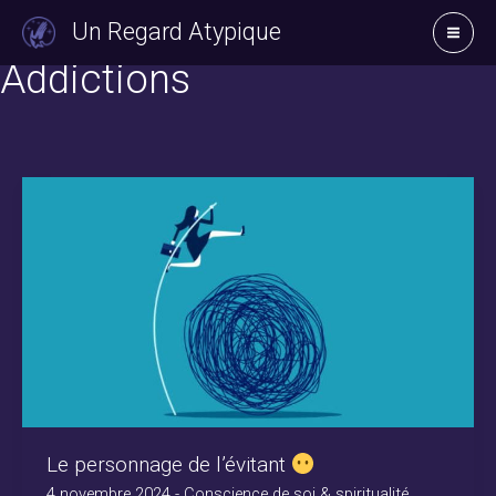
Aller
Un Regard Atypique
au
Addictions
contenu
Le personnage de l’évitant
4 novembre 2024
-
Conscience de soi & spiritualité