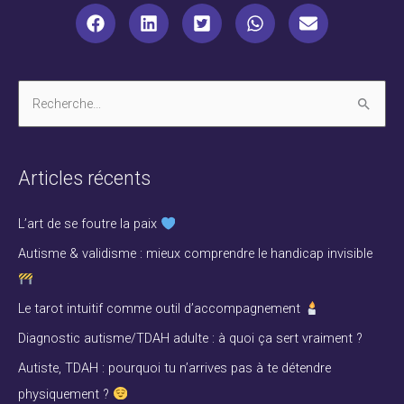
R
e
c
Articles récents
h
e
L’art de se foutre la paix
r
Autisme & validisme : mieux comprendre le handicap invisible
c
h
Le tarot intuitif comme outil d’accompagnement
e
Diagnostic autisme/TDAH adulte : à quoi ça sert vraiment ?
r
Autiste, TDAH : pourquoi tu n’arrives pas à te détendre
physiquement ?
: