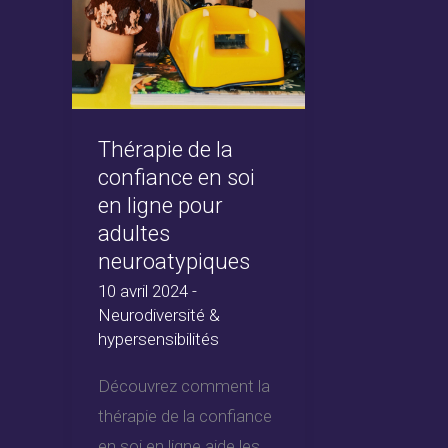
Thérapie de la
confiance en soi
en ligne pour
adultes
neuroatypiques
10 avril 2024
-
Neurodiversité &
hypersensibilités
Découvrez comment la
thérapie de la confiance
en soi en ligne aide les