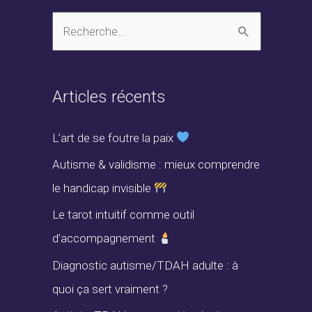
R
e
c
Articles récents
h
e
L’art de se foutre la paix
r
Autisme & validisme : mieux comprendre
c
le handicap invisible
h
Le tarot intuitif comme outil
e
d’accompagnement
r
Diagnostic autisme/TDAH adulte : à
quoi ça sert vraiment ?
: