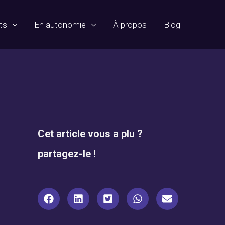
ts
En autonomie
À propos
Blog
Cet article vous a plu ?
partagez-le !