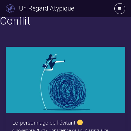
Aller
Un Regard Atypique
au
Conflit
contenu
Le personnage de l’évitant
4 novembre 2024
-
Conscience de soi & spiritualité