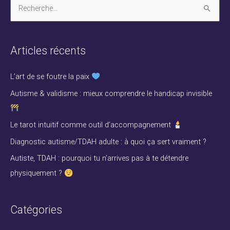
R
e
c
Articles récents
h
e
L’art de se foutre la paix
r
Autisme & validisme : mieux comprendre le handicap invisible
c
h
Le tarot intuitif comme outil d’accompagnement
e
Diagnostic autisme/TDAH adulte : à quoi ça sert vraiment ?
r
Autiste, TDAH : pourquoi tu n’arrives pas à te détendre
physiquement ?
:
Catégories