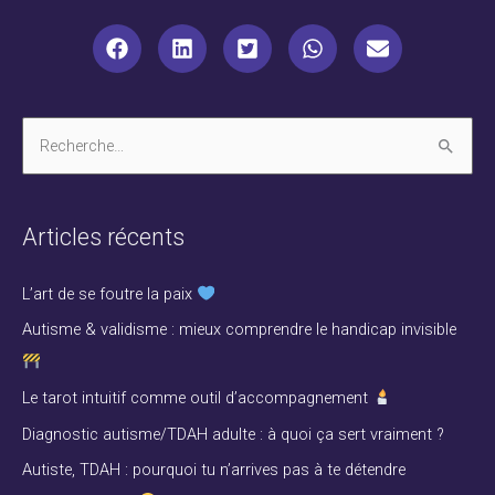
R
e
c
Articles récents
h
e
L’art de se foutre la paix
r
Autisme & validisme : mieux comprendre le handicap invisible
c
h
Le tarot intuitif comme outil d’accompagnement
e
Diagnostic autisme/TDAH adulte : à quoi ça sert vraiment ?
r
Autiste, TDAH : pourquoi tu n’arrives pas à te détendre