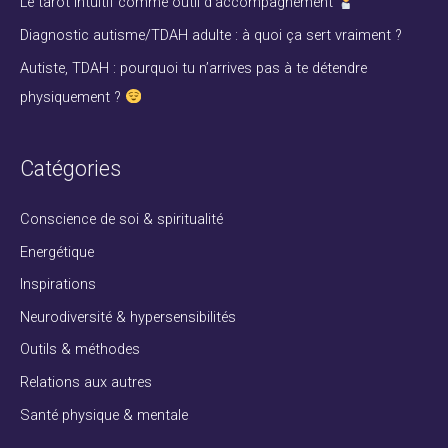
Le tarot intuitif comme outil d’accompagnement
e
Diagnostic autisme/TDAH adulte : à quoi ça sert vraiment ?
r
Autiste, TDAH : pourquoi tu n’arrives pas à te détendre
physiquement ?
:
Catégories
Conscience de soi & spiritualité
Energétique
Inspirations
Neurodiversité & hypersensibilités
Outils & méthodes
Relations aux autres
Santé physique & mentale