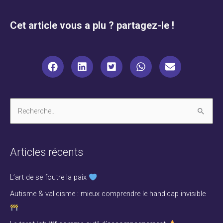
Cet article vous a plu ? partagez-le !
R
e
c
Articles récents
h
e
L’art de se foutre la paix
r
Autisme & validisme : mieux comprendre le handicap invisible
c
h