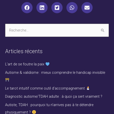
R
e
c
Articles récents
h
e
L’art de se foutre la paix
r
Autisme & validisme : mieux comprendre le handicap invisible
c
h
Le tarot intuitif comme outil d’accompagnement
e
Diagnostic autisme/TDAH adulte : à quoi ça sert vraiment ?
r
Autiste, TDAH : pourquoi tu n’arrives pas à te détendre
physiquement ?
: