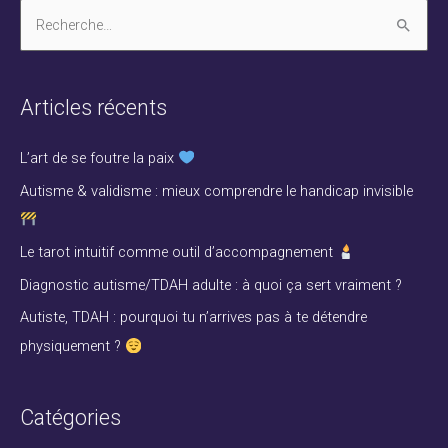
R
e
c
Articles récents
h
e
L’art de se foutre la paix
r
Autisme & validisme : mieux comprendre le handicap invisible
c
h
Le tarot intuitif comme outil d’accompagnement
e
Diagnostic autisme/TDAH adulte : à quoi ça sert vraiment ?
r
Autiste, TDAH : pourquoi tu n’arrives pas à te détendre
physiquement ?
:
Catégories