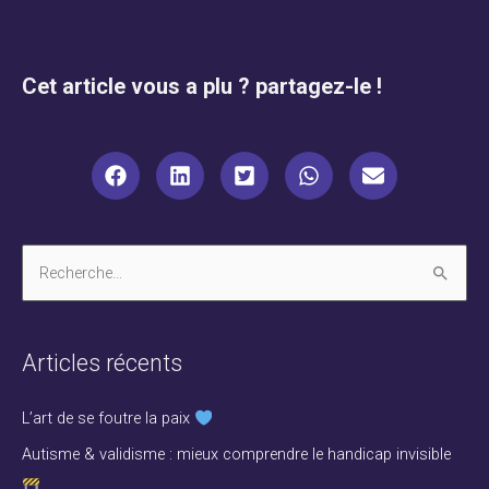
Cet article vous a plu ? partagez-le !
R
e
c
Articles récents
h
e
L’art de se foutre la paix
r
Autisme & validisme : mieux comprendre le handicap invisible
c