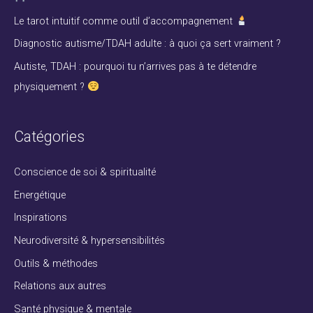
h
Le tarot intuitif comme outil d’accompagnement
e
Diagnostic autisme/TDAH adulte : à quoi ça sert vraiment ?
r
Autiste, TDAH : pourquoi tu n’arrives pas à te détendre
physiquement ?
:
Catégories
Conscience de soi & spiritualité
Energétique
Inspirations
Neurodiversité & hypersensibilités
Outils & méthodes
Relations aux autres
Santé physique & mentale