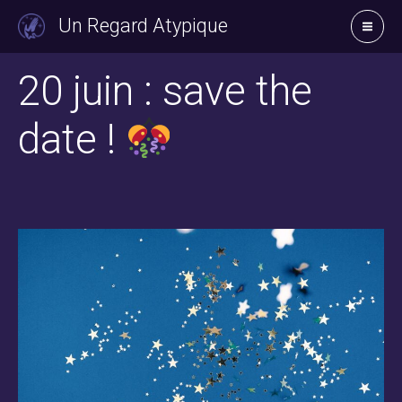
Aller
Un Regard Atypique
au
contenu
20 juin : save the
date !