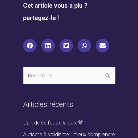
Cet article vous a plu ?
partagez-le !
R
e
c
Articles récents
h
e
L’art de se foutre la paix 💙
r
Autisme & validisme : mieux comprendre