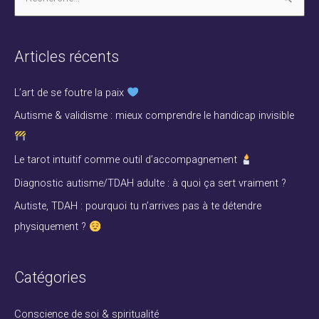
R
e
c
Articles récents
h
e
L’art de se foutre la paix
r
Autisme & validisme : mieux comprendre le handicap invisible
c
h
Le tarot intuitif comme outil d’accompagnement
e
Diagnostic autisme/TDAH adulte : à quoi ça sert vraiment ?
r
Autiste, TDAH : pourquoi tu n’arrives pas à te détendre
physiquement ?
:
Catégories
Conscience de soi & spiritualité