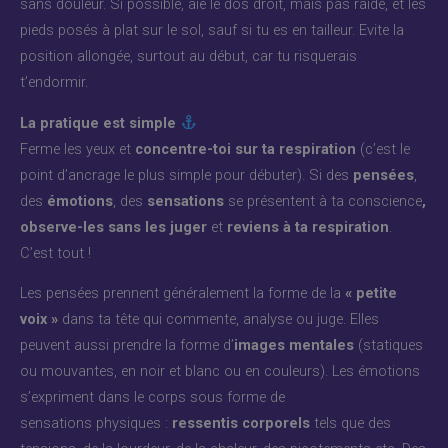
sans douleur. Si possible, aie le dos droit, mais pas raide, et les
pieds posés à plat sur le sol, sauf si tu es en tailleur. Evite la
position allongée, surtout au début, car tu risquerais
t’endormir.
La pratique est simple
Ferme les yeux et
concentre-toi sur ta respiration
(c’est le
point d’ancrage le plus simple pour débuter). Si des
pensées
,
des
émotions
, des
sensations
se présentent à ta conscience
,
observe-les sans les juger
et
reviens à ta respiration
.
C’est tout !
Les pensées prennent généralement la forme de la
« petite
voix »
dans ta tête qui commente, analyse ou juge. Elles
peuvent aussi prendre la forme d’
images mentales
(statiques
ou mouvantes, en noir et blanc ou en couleurs). Les émotions
s’expriment dans le corps sous forme de
sensations physiques :
ressentis corporels
tels que des