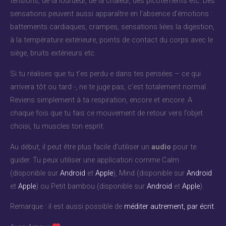
tensions, de la lourdeur, de la chaleur, des picotements etc. Des
sensations peuvent aussi apparaître en l’absence d’émotions :
battements cardiaques, crampes, sensations liées la digestion,
à la température extérieure, points de contact du corps avec le
siège, bruits extérieurs etc.
Si tu réalises que tu t’es perdu·e dans tes pensées – ce qui
arrivera tôt ou tard -, ne te juge pas, c’est totalement normal.
Reviens simplement à ta respiration, encore et encore. A
chaque fois que tu fais ce mouvement de retour vers l’objet
choisi, tu muscles ton esprit.
Au début, il peut être plus facile d’utiliser un
audio
pour te
guider. Tu peux utiliser une application comme Calm
(disponible sur
Android
et
Apple
), Mind (disponible sur
Android
et
Apple
) ou Petit bambou (disponible sur
Android
et
Apple
).
Remarque : il est aussi possible de
méditer autrement, par écrit
.