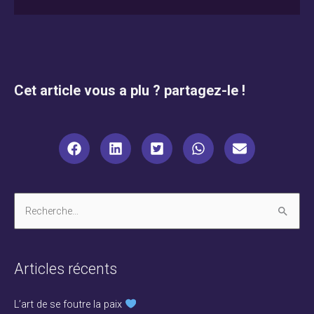
Cet article vous a plu ? partagez-le !
R
e
c
Articles récents
h
e
L’art de se foutre la paix