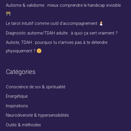
r
Autisme & validisme : mieux comprendre le handicap invisible
c
h
Le tarot intuitif comme outil d’accompagnement
e
Diagnostic autisme/TDAH adulte : à quoi ça sert vraiment ?
r
Autiste, TDAH : pourquoi tu n’arrives pas à te détendre
physiquement ?
:
Catégories
Conscience de soi & spiritualité
Energétique
Inspirations
Neurodiversité & hypersensibilités
Outils & méthodes